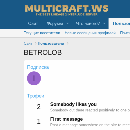
Сайт
Форумы
Что нового?
Пользо
Текущие посетители
Новые сообщения профилей
Поис
Сайт
Пользователи
BETROLOB
Подписка
I
Трофеи
Somebody likes you
2
Somebody out there reacted positively to one o
First message
1
Post a message somewhere on the site to recei