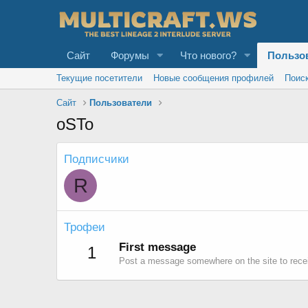
Сайт
Форумы
Что нового?
Пользо
Текущие посетители
Новые сообщения профилей
Поис
Сайт
Пользователи
oSTo
Подписчики
R
Трофеи
First message
1
Post a message somewhere on the site to recei