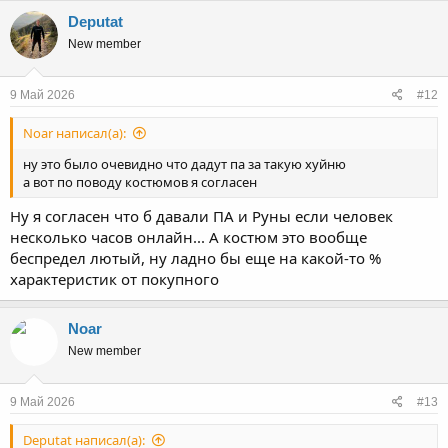
к
Deputat
ц
New member
и
и
:
9 Май 2026
#12
Noar написал(а):
ну это было очевидно что дадут па за такую хуйню
а вот по поводу костюмов я согласен
Ну я согласен что б давали ПА и Руны если человек
несколько часов онлайн... А костюм это вообще
беспредел лютый, ну ладно бы еще на какой-то %
характеристик от покупного
Noar
New member
9 Май 2026
#13
Deputat написал(а):