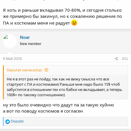
Я хоть и раньше вкладывал 70-80%, и сегодня столько
же примерно бы закинул, но к сожалению решение по
ПА и костюмам меня не радует
Noar
New member
9 Май 2026
#11
Deputat написал(а):
Не я в этот раз не пойду, так как не вижу смысла что все
стартуют с ПА и костюмами) Раньше мне надо было 15$ чтоб
забустится в отношении тех кто бабки не вкладывает, а теперь
100$+ по такому соотношению)
ну это было очевидно что дадут па за такую хуйню
а вот по поводу костюмов я согласен
Р
Deputat
е
а