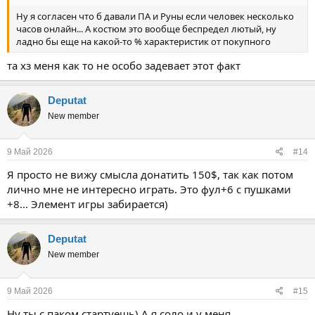
Ну я согласен что б давали ПА и Руны если человек несколько
часов онлайн... А костюм это вообще беспредел лютый, ну
ладно бы еще на какой-то % характеристик от покупного
та хз меня как то не особо задевает этот факт
Deputat
New member
9 Май 2026
#14
Я просто не вижу смысла донатить 150$, так как потом
лично мне не интересно играть. Это фул+6 с пушками
+8... Элемент игры забирается)
Deputat
New member
9 Май 2026
#15
Ну ты с паком стартуешь) А я соло и у меня