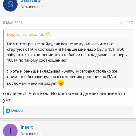
StarWarS
S
New member
9 Май 2026
#17
Deputat написал(а):
Не я в этот раз не пойду, так как не вижу смысла что все
стартуют с ПА и костюмами) Раньше мне надо было 15$ чтоб
забустится в отношении тех кто бабки не вкладывает, а теперь
100$+ по такому соотношению)
Я хоть и раньше вкладывал 70-80%, и сегодня столько же
примерно бы закинул, но к сожалению решение по ПА и
костюмам меня не радует
согласен, ПА еще ок. Но костюмы я думаю лишнее это
уже
Р
Deputat
е
а
к
Insert
I
ц
New member
и