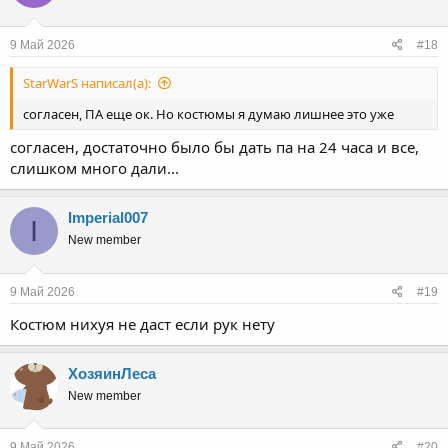
и
:
9 Май 2026
#18
StarWarS написал(а):
согласен, ПА еще ок. Но костюмы я думаю лишнее это уже
согласен, достаточно было бы дать па на 24 часа и все,
слишком много дали...
Imperial007
I
New member
9 Май 2026
#19
Костюм нихуя не даст если рук нету
ХозяинЛеса
New member
9 Май 2026
#20