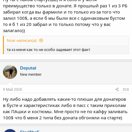
преимущество только в донате. Я прошлый раз 1 из 3 РБ
забирал когда вы фармили и то только из-за того что
залил 100$, а если б мы были все с одинаковым бустом
то я б 1 из 20 забрал и то только потому что у вас
залагало))
Noar написал(а):
та хз меня как то не особо задевает этот факт
Deputat
New member
9 Май 2026
#16
Ну либо надо добавлять какие-то плюши для донатеров
в бусте и характеристиках либо я пасс с таким приколам
как ПАшки и костюмы. Мне просто не по кайфу заливать
100$ что б меня 2 типа без доната обгоняли на старте)