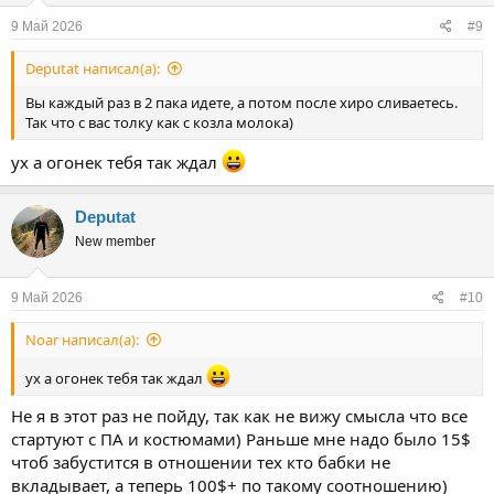
9 Май 2026
#9
Deputat написал(а):
Вы каждый раз в 2 пака идете, а потом после хиро сливаетесь.
Так что с вас толку как с козла молока)
ух а огонек тебя так ждал
Deputat
New member
9 Май 2026
#10
Noar написал(а):
ух а огонек тебя так ждал
Не я в этот раз не пойду, так как не вижу смысла что все
стартуют с ПА и костюмами) Раньше мне надо было 15$
чтоб забустится в отношении тех кто бабки не
вкладывает, а теперь 100$+ по такому соотношению)