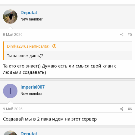
Deputat
New member
9 Май 2026
#5
Dimka23rus написал(а):
Ты плюшек дашь)?
Та кто его знает)) Думаю есть ли смысл свой клан с
людьми создавать)
Imperial007
I
New member
9 Май 2026
#6
Создавай мы в 2 пака идем на этот сервер
Deputat