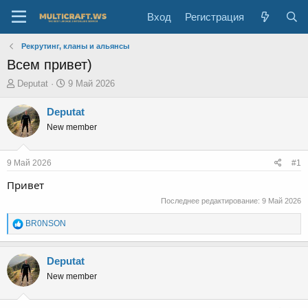
Вход
Регистрация
Рекрутинг, кланы и альянсы
Всем привет)
А
Д
Deputat
9 Май 2026
в
а
т
т
Deputat
о
а
New member
р
н
т
а
е
ч
9 Май 2026
#1
м
а
ы
л
Привет
а
Последнее редактирование:
9 Май 2026
Р
BR0NSON
е
а
к
Deputat
ц
New member
и
и
: