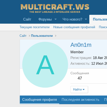
Сайт
Форумы
Что нового?
Пользо
Текущие посетители
Новые сообщения профилей
Поис
Сайт
Пользователи
An0n1m
A
Member
Регистрация
18 Авг 2
Активность
12 Июл 2
Сообщения
47
Найти
Сообщения профиля
Последняя активность
П