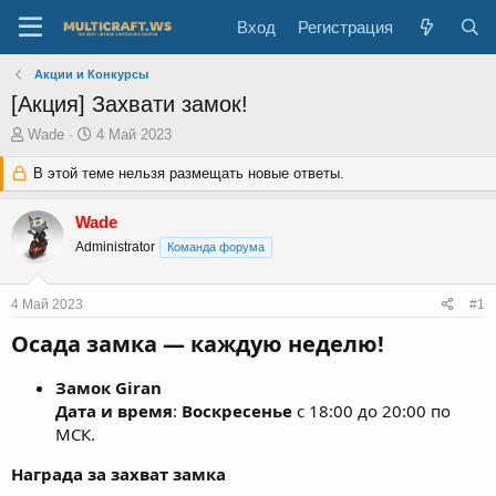
Вход
Регистрация
Акции и Конкурсы
[Акция] Захвати замок!
А
Д
Wade
4 Май 2023
в
а
т
В этой теме нельзя размещать новые ответы.
т
о
а
р
н
Wade
т
а
Administrator
Команда форума
е
ч
м
а
ы
л
4 Май 2023
#1
а
Осада замка — каждую неделю!
Замок Giran
Дата и время
:
Воскресенье
с 18:00 до 20:00 по
МСК.
Награда за захват замка