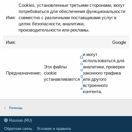
Cookies, установленные третьими сторонами, могут
потребоваться для обеспечения функциональности
совместно с различными поставщиками услуг в
целях безопасности, аналитики,
производительности или рекламы.
Google
и могут
G
использоваться для
o
Эти файлы
аналитики, проверки
o
cookie
законного трафика
g
устанавливаются
или другого
l
встроенного
e
контента.
Помощь
Russian (RU)
Обратная связь
Условия и правила